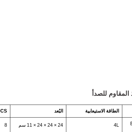
 المقاوم للصدأ
الطاقة الاستيعابية
البُعد
PCS/حا
4L
24 × 24 × 24 × 11 سم
8