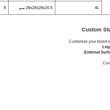
4L
28x28x28x20.5 سم
8
Custom Sta
Customize your brand l
Log
External Surf