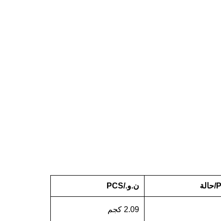
لة
ن.و./PCS
2.09 كجم