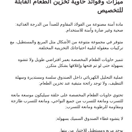
ميزات وفوائد حاوية تخزين الطعام القابلة
للتخصيص
مادة آمنة مصنوعة من الفولاذ المقاوم للصدأ من الدرجة الغذائية:
صحية وغير ضارة وآمنة للاستخدام.
متوفر في مجموعة متنوعة من الأشكال مثل المربع والمستطيل، مع
تركيبات معقولة لتلبية احتياجاتك التخزينية المختلفة.
تتميز حاويات الطعام المخصصة بعمر افتراضي طويل ولا تتشوه
بسهولة حتى لو تم فتحها وإغلاقها بشكل متكرر.
عملية التحليل الكهربائي داخل الصندوق سلسة ومستديرة وسهلة
التنظيف، ولا توجد رائحة متبقية عند تخزين الطعام;
تحتوي حاويات الطعام المخصصة على حلقة سيليكون موسعة مانعة
للتسرب ومانعة للتسرب من جميع النواحي، ومانعة للتسرب طازجة
ومقاومة للرطوبة ومانعة للتسرب;
لا يتشوه غطاء الصندوق السميك بسهولة;
يوجد مربع ومستطيل للاختيار من بينها.