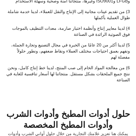
وLFGB وISO9001 وغيرها، منتجاتنا آمنة وصحية وسهلة الاستخدام
3) من تقديم عينات مجانية إلى الإنتاج والنقل للعملاء، لدينا خدمة شاملة
طوال العملية بأكملها
4) لدينا معايير إنتاج وأنظمة اختبار صارمة، معدات التنظيف بالموجات
فوق الصوتية الرائدة في الصناعة
5) لدينا أكثر من 20 عامًا من الخبرة في مجال التصنيع وتجارة الجملة،
ونفهم بعمق احتياجات مختلف العملاء ونقاط ضعفهم، ونطور حلولاً
مفصلة لهم
6) من معالجة المواد الخام إلى صب المنتج، لدينا خط إنتاج كامل، ونحن
ننتج جميع الملحقات بشكل مستقل. منتجاتنا لها أسعار تنافسية للغاية في
الصناعة
حلول أدوات المطبخ وأدوات الشرب
وأدوات المطبخ المخصصة
يمكنك هنا تعزيز علامتك التجارية من خلال حلول أواني الشرب وأدوات