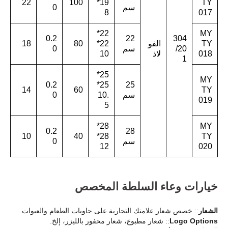
22
100
19*
TY
سم
0
8
017
22*
MY
0.2
22
304
TY
الفو
22*
80
18
/20
سم
0
018
لاذ
10
1
25*
MY
0.2
25*
25
14
60
TY
سم
10.
0
019
5
28*
MY
0.2
28
10
40
28*
TY
سم
0
12
020
خيارات وعاء السلطة المخصص
الشعار
:: خصص شعار علامتك التجارية على حاويات الطعام والعبوات.
Logo Options
:: شعار مطبوع، شعار محفور بالليزر، إلخ.