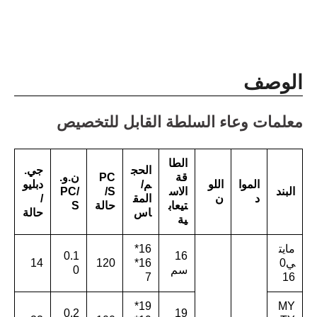
الوصف
معلمات وعاء السلطة القابل للتخصيص
الطا
الحج
جي.
قة
PC
ن.و.
الموا
اللو
م/
دبليو
البند
الاس
S/
/PC
د
ن
المق
/
تيعاب
حالة
S
اس
حالة
ية
مايت
16*
0.1
16
ي0
16*
120
14
سم
0
7
16
19*
MY
0.2
19