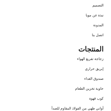
التصميم
نبذة عن مويا
المدونة
اتصل بنا
المنتجات
زجاجة تفريغ الهواء
إبريق حراري
صندوق الغداء
حاوية تخزين الطعام
كوب قهوة
أواني طهي من الفولاذ المقاوم للصدأ