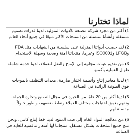
لماذا تختارنا
1) أكثر من مجرد شركة مصنعة للأدوات المنزلية، لدينا قدرات تصميم
مستقلة وأنشأنا سلسلة من المنتجات الأكثر مبيعًا في جميع أنحاء العالم
2) لقد حصلت أدواتنا المنزلية على سلسلة من الشهادات مثل FDA
وLFGB وISO9001 وغيرها، منتجاتنا آمنة وصحية وسهلة الاستخدام
3) من تقديم عينات مجانية إلى الإنتاج والنقل للعملاء، لدينا خدمة شاملة
طوال العملية بأكملها
4) لدينا معايير إنتاج وأنظمة اختبار صارمة، معدات التنظيف بالموجات
فوق الصوتية الرائدة في الصناعة
5) لدينا أكثر من 20 عامًا من الخبرة في مجال التصنيع وتجارة الجملة،
ونفهم بعمق احتياجات مختلف العملاء ونقاط ضعفهم، ونطور حلولاً
مفصلة لهم
6) من معالجة المواد الخام إلى صب المنتج، لدينا خط إنتاج كامل، ونحن
ننتج جميع الملحقات بشكل مستقل. منتجاتنا لها أسعار تنافسية للغاية في
الصناعة