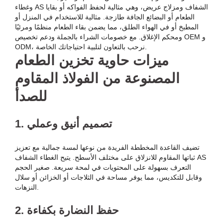
وغطاء AS الشفاف ومزلاج عريض، وهي مثالية لحفظ الفواكه أو بقايا
الطعام أو البضائع الجافة طازجة. مثالية للاستخدام في المنزل أو
المطبخ أو في الهواء الطلق، مما يضمن بقاء الطعام منظمًا ومرئيًا
ومحكم الإغلاق. مع خصومات الشراء بالجملة ودعم تخصيص OEM و
ODM، نرحب بالتعاون لتلبية احتياجاتك الخاصة.
ميزات حاوية تخزين الطعام
المصنوعة من الفولاذ المقاوم
للصدأ
1. تصميم أنيق وعملي
تضيف القاعدة المخططة الفريدة من نوعها لمسة جمالية مع تعزيز
ثباتها المقاوم للانزلاق على مختلف الأسطح. يتيح الغطاء الشفاف AS
التعرف بسهولة على المحتويات في لمحة سريعة. صغير الحجم
وقابل للتكديس، مما يوفر مساحة في الثلاجات أو الخزائن أو سلال
النزهات.
2. حفظ النضارة بكفاءة