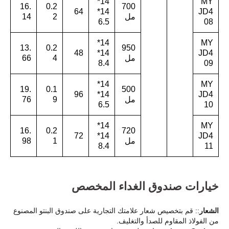
14*
MY
16.
0.2
700
64
14*
JD4
مل
2
14
6.5
08
14*
MY
13.
0.2
950
48
14*
JD4
مل
4
66
8.4
09
14*
MY
19.
0.1
500
96
14*
JD4
مل
9
76
6.5
10
14*
MY
16.
0.2
720
72
14*
JD4
مل
1
98
8.4
11
خيارات صندوق الغداء المخصص
الشعار
:: قم بتخصيص شعار علامتك التجارية على صندوق البنتو المصنوع
من الفولاذ المقاوم للصدأ والتغليف.