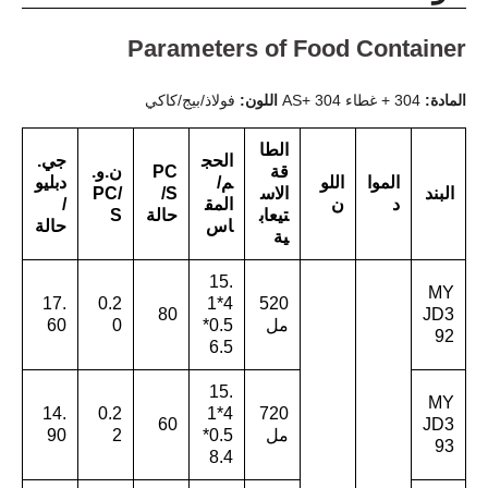
Parameters of Food Container
المادة:
304 + غطاء 304 +AS
اللون:
فولاذ/بيج/كاكي
الطا
الحج
جي.
قة
PC
ن.و.
الموا
اللو
م/
دبليو
البند
الاس
S/
/PC
د
ن
المق
/
تيعاب
حالة
S
اس
حالة
ية
15.
MY
17.
0.2
4*1
520
80
JD3
مل
0.5*
0
60
92
6.5
15.
MY
14.
0.2
4*1
720
60
JD3
مل
0.5*
2
90
93
8.4