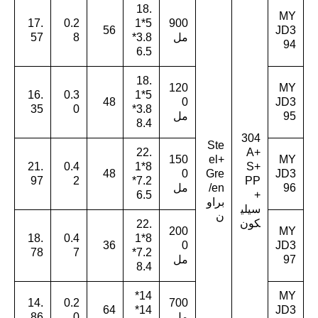
18.
MY
17.
0.2
5*1
900
56
JD3
مل
3.8*
8
57
94
6.5
18.
120
MY
16.
0.3
5*1
48
0
JD3
35
0
3.8*
95
مل
8.4
304
Ste
22.
+A
150
el+
MY
21.
0.4
8*1
S+
48
0
Gre
JD3
97
2
7.2*
PP
96
en/
مل
6.5
+
براو
سيلي
ن
كون
22.
200
MY
18.
0.4
8*1
36
0
JD3
78
7
7.2*
97
مل
8.4
14*
MY
14.
0.2
700
64
14*
JD3
مل
0
86