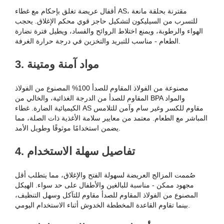
أقفال عريضة تغلق بإحكام مع غطاء AS، مقترنة بحلقة مانعة
للتسرب من السيليكون لتشكيل حاجز قوي محكم الإغلاق. يحجب
الهواء والرطوبة، ويمنع اختلاط الروائح والفساد، ويطيل فترة نضارة
الطعام - مناسب للتبريد والتخزين في درجة حرارة الغرفة.
3. مواد آمنة ومتينة
مصنوعة من الفولاذ المقاوم للصدأ 100% المصنوع من الفولاذ
المقاوم للصدأ من الدرجة الغذائية، والخالي من BPA والمواد
الكيميائية الضارة. غطاء AS مقاوم للكسر وغير سام وآمن للتلامس
المباشر مع الطعام. معتمد من معايير سلامة الأغذية ذات الصلة، مما
يضمن استخدامًا موثوقًا وطويل الأمد.
4. تفاصيل سهلة الاستخدام
صُممت المزالج العريضة لسهولة الفتح والإغلاق، مما يتطلب أقل
مجهود ممكن - مناسبة للبالغين والأطفال على حد سواء. الهيكل
المصنوع من الفولاذ المقاوم للصدأ مقاوم للتآكل وسهل التنظيف،
بينما تقاوم القاعدة المخططة الخدوش أثناء الاستخدام اليومي.