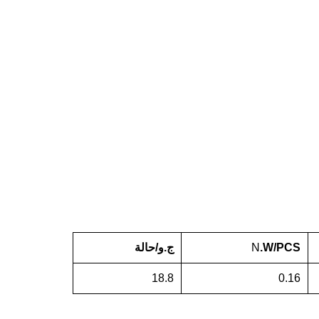
.W/PCS
N
ج.و/حالة
18.8
0.16