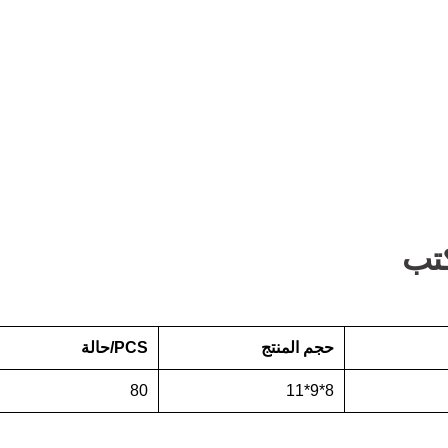
كتب
حجم المنتج
PCS/حالة
80
8*9*11