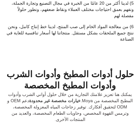
5) لدينا أكثر من 20 عامًا من الخبرة في مجال التصنيع وتجارة الجملة،
ونفهم بعمق احتياجات مختلف العملاء ونقاط ضعفهم، ونطور حلولاً
مفصلة لهم
6) من معالجة المواد الخام إلى صب المنتج، لدينا خط إنتاج كامل، ونحن
ننتج جميع الملحقات بشكل مستقل. منتجاتنا لها أسعار تنافسية للغاية في
الصناعة
حلول أدوات المطبخ وأدوات الشرب
وأدوات المطبخ المخصصة
يمكنك هنا تعزيز علامتك التجارية من خلال حلول أواني الشرب وأدوات
المطبخ المخصصة من Moya.
خيارات مخصصة غير محدودة
دعم OEM و
ODM لتحقيق أفكارك. توفير زجاجات المياه المعزولة المخصصة،
وترمس القهوة المخصص، وحاويات الطعام المخصصة، والعديد من
المنتجات الأخرى.