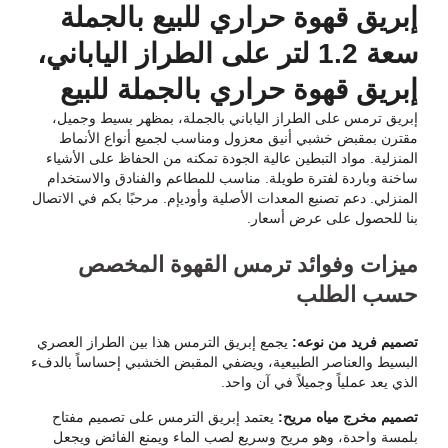
إبريق قهوة حراري للبيع بالجملة
سعة 1.2 لتر على الطراز الياباني،
إبريق قهوة حراري بالجملة للبيع
إبريق ترمس على الطراز الياباني بالجملة، بمظهر بسيط وجميل،
مقترن بمقبض خشبي أنيق معزول ومناسب لجميع أنواع الأنماط
المنزلية. مواد التبطين عالية الجودة تمكنه من الحفاظ على الأشياء
ساخنة وباردة لفترة طويلة. مناسب للمطاعم والفنادق والاستخدام
المنزلي. دعم تصنيع المعدات الأصلية وأوديإم. مرحبًا بكم في الاتصال
بنا للحصول على عرض أسعار.
ميزات وفوائد ترمس القهوة المخصص
حسب الطلب
تصميم فريد من نوعه:
يجمع إبريق الترمس هذا بين الطراز العصري
البسيط والعناصر الطبيعية، ويضفي المقبض الخشبي إحساساً بالدفء
الذي يعد عملياً وجميلاً في آن واحد.
تصميم مخرج مياه مريح:
يعتمد إبريق الترمس على تصميم مفتاح
بلمسة واحدة، وهو مريح وسريع لصب الماء ويمنع الفائض ويجعل