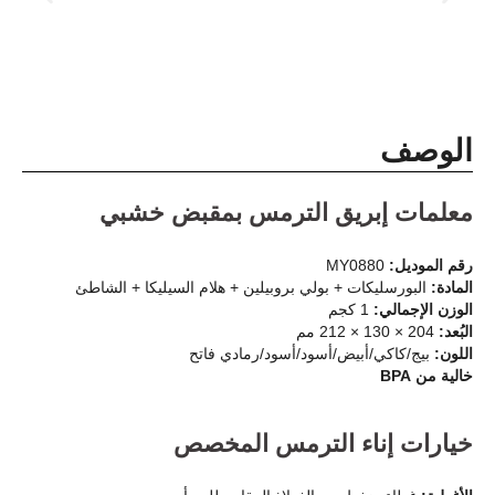
الوصف
معلمات إبريق الترمس بمقبض خشبي
رقم الموديل:
MY0880
المادة:
البورسليكات + بولي بروبيلين + هلام السيليكا + الشاطئ
الوزن الإجمالي:
1 كجم
البُعد:
204 × 130 × 212 مم
اللون:
بيج/كاكي/أبيض/أسود/أسود/رمادي فاتح
خالية من BPA
خيارات إناء الترمس المخصص