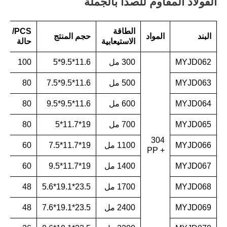
الفولاذ المقاوم للصدأ بالجملة
الطاقة
PCS/
البند
المواد
حجم المنتج
ن
الاستيعابية
حالة
MYJD062
300 مل
11.6*9.5*5
100
1
MYJD063
500 مل
11.6*9.5*7.5
80
2
MYJD064
600 مل
11.6*9.5*9.5
80
6
MYJD065
700 مل
19*11.7*5
80
1
304
MYJD066
1100 مل
19*11.7*7.5
60
3
+ PP
MYJD067
1400 مل
19*11.7*9.5
60
8
MYJD068
1700 مل
23.5*19.1*5.6
48
9
MYJD069
2400 مل
23.5*19.1*7.6
48
2