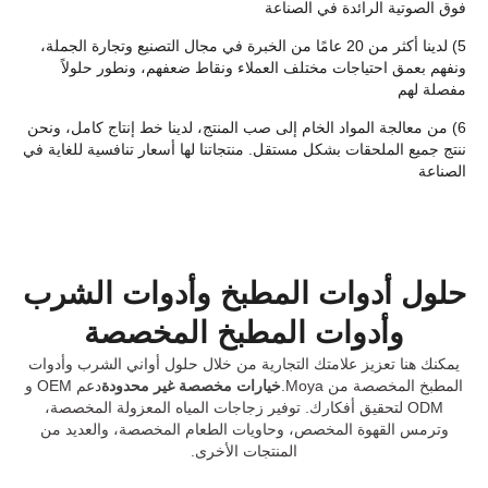
فوق الصوتية الرائدة في الصناعة
5) لدينا أكثر من 20 عامًا من الخبرة في مجال التصنيع وتجارة الجملة،
ونفهم بعمق احتياجات مختلف العملاء ونقاط ضعفهم، ونطور حلولاً
مفصلة لهم
6) من معالجة المواد الخام إلى صب المنتج، لدينا خط إنتاج كامل، ونحن
ننتج جميع الملحقات بشكل مستقل. منتجاتنا لها أسعار تنافسية للغاية في
الصناعة
حلول أدوات المطبخ وأدوات الشرب
وأدوات المطبخ المخصصة
يمكنك هنا تعزيز علامتك التجارية من خلال حلول أواني الشرب وأدوات
المطبخ المخصصة من Moya.
خيارات مخصصة غير محدودة
دعم OEM و
ODM لتحقيق أفكارك. توفير زجاجات المياه المعزولة المخصصة،
وترمس القهوة المخصص، وحاويات الطعام المخصصة، والعديد من
المنتجات الأخرى.