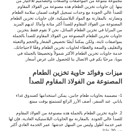
مجموعة متنوعة من المواصفات والسعات والتصاميم للاختيار من
بينها. إن حاويات تخزين الطعام هذه مصنوعة من الفولاذ المقاوم
للصدأ عالي الجودة مع وحدات تسجيل الوقت لضمان سلامة الطعام
ونضارته. بالمقارنة مع المواد البلاستيكية، فإن حاويات تخزين الطعام
المصنوعة من الفولاذ المقاوم للصدأ أكثر متانة وأمانًا. لديهم المزيد
من المزايا في تخزين الطعام السائل، نحن لا نقوم فقط بتخزين
حاويات تخزين الطعام المصنوعة من الفولاذ المقاوم للصدأ بالجملة
بمواصفات ثابتة، ولكن يمكننا أيضًا تخصيص الشعار والحجم والتعبئة
والتغليف والسعة والغطاء لحاويات تخزين الطعام وفقًا لاحتياجاتك،
خدمة حاويات تخزين الطعام الأكثر شمولاً وتخصيصًا بالجملة في
مويا، مرحبًا بكم في الاتصال بنا للحصول على عرض أسعار.
ميزات وفوائد حاوية تخزين الطعام
المصنوعة من الفولاذ المقاوم للصدأ
1- مصممة بحاويات طعام جانبن، يمكن استخدامها كصندوق غداء
ياباني. عند السفر، أضف الأرز الرائع لتستمتع بوقت ممتع.
2. حاوية تخزين الطعام بالجملة هذه مصنوعة من الفولاذ المقاوم
للصدأ عالي الجودة. بالمقارنة مع الحاويات البلاستيكية العادية، فإن لها
عمر خدمة أطول وليس من السهل خدشها. عمر الخدمة العادي أكثر
من 20 عامًا.