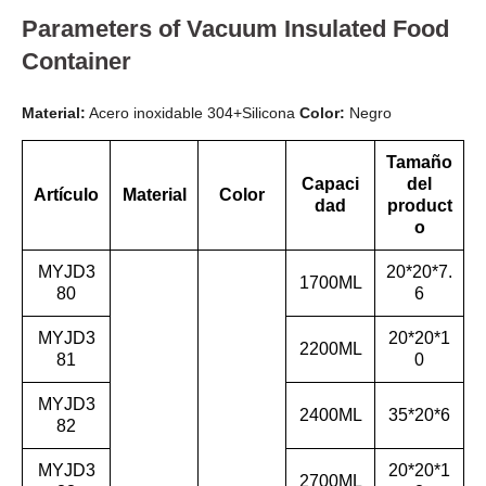
Parameters of Vacuum Insulated Food
Container
Material:
Acero inoxidable 304+Silicona
Color:
Negro
Tamaño
Capaci
del
Artículo
Material
Color
dad
product
o
MYJD3
20*20*7.
1700ML
80
6
MYJD3
20*20*1
2200ML
81
0
MYJD3
2400ML
35*20*6
82
MYJD3
20*20*1
2700ML