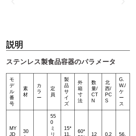
説明
ステンレス製食品容器のパラメータ
モ
製
G.
外
数
北
デ
カ
品
W./
素
定
箱
量/
西/
ル
ラ
サ
ケ
材
員
寸
CT
PC
番
ー
イ
ー
法
N
S
号
ズ
ス
55
0
MY
ミ
15*
30
60*
JD
リ
11.
12
0.2
56.