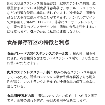
卸売大容量ステンレス製食品容器、肥厚ステンレス鋼製、肥
厚蓋付きステンレス製食品保存容器は、ホテル、レストラン
などの頻繁な使用に非常に適しています。冷凍食品、固形食
品などの保存に使用することができます。ハンドルデザイン
で大容量モデルMYJD035-037、非常にユーザーフレンドリー
な、蓋の周りのプレスデザインは、簡単に食品を密封するの
に役立ちます。引用のために私達に連絡しなさい。
食品保存容器の特徴と利点
食品グレードの304ステンレススチール製：
耐久性、耐食性
に優れ、有害物質を含まない304ステンレス製で、より安全に
お使いいただけます。
肉厚のステンレススチール製：
厚みのあるステンレスを使用
しているため、通常のステンレス製食品保存容器よりも耐久
性が高く、レストランやホテルでの冷凍食品の保存に非常に
適している。
食品用PP素材の蓋：
蓋はスナップオン式で、しっかりと固定
でき、食材の漏れを防ぎ、毎日の使用を容易にします。