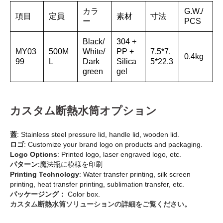
カラ
G.W./
項目
定員
素材
寸法
ー
PCS
Black/
304 +
MY03
500M
White/
PP +
7.5*7.
0.4kg
99
L
Dark
Silica
5*22.3
green
gel
カスタム断熱水筒オプション
蓋
: Stainless steel pressure lid, handle lid, wooden lid.
ロゴ
: Customize your brand logo on products and packaging.
Logo Options
: Printed logo, laser engraved logo, etc.
パターン
:魔法瓶に模様を印刷
Printing Technology
: Water transfer printing, silk screen
printing, heat transfer printing, sublimation transfer, etc.
パッケージング：
Color box.
カスタム断熱水筒ソリューションの詳細をご覧ください。