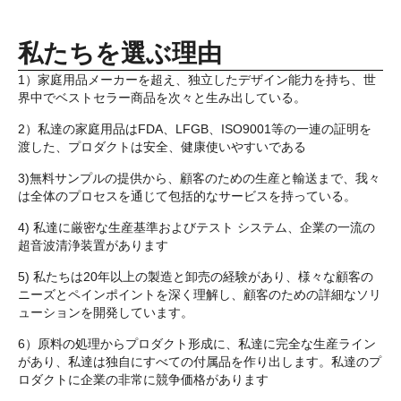
私たちを選ぶ理由
1）家庭用品メーカーを超え、独立したデザイン能力を持ち、世
界中でベストセラー商品を次々と生み出している。
2）私達の家庭用品はFDA、LFGB、ISO9001等の一連の証明を
渡した、プロダクトは安全、健康使いやすいである
3)無料サンプルの提供から、顧客のための生産と輸送まで、我々
は全体のプロセスを通じて包括的なサービスを持っている。
4) 私達に厳密な生産基準およびテスト システム、企業の一流の
超音波清浄装置があります
5) 私たちは20年以上の製造と卸売の経験があり、様々な顧客の
ニーズとペインポイントを深く理解し、顧客のための詳細なソリ
ューションを開発しています。
6）原料の処理からプロダクト形成に、私達に完全な生産ライン
があり、私達は独自にすべての付属品を作り出します。私達のプ
ロダクトに企業の非常に競争価格があります