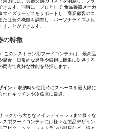
商業的には、食器交換のコストを削減し、ブラ
できます。同時に、プロとして
食品容器メーカ
タマイズサービスをサポートし、商業顧客のニ
または蓋の機能を調整し、パーソナライズされ
たすことができます。
器の特徴
：
このレストラン用フードコンテナは、最高品
や腐食、日常的な磨耗や破損に簡単に対処する
の両方で良好な性能を発揮します。
ザイン：
収納時や使用時にスペースを最大限に
られたキッチンや冷蔵庫に最適。
ナックから大きなメインディッシュまで様々な
レス製フードコンテナには様々な製品デザイン
ドアピクニック、レストランの厨房など、様々