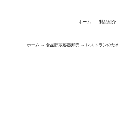
ホーム
製品紹介
ホーム
→
食品貯蔵容器卸売
→ レストランのた