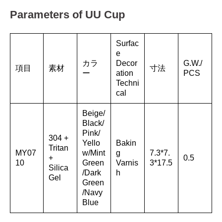
Parameters of UU Cup
Surfac
e
カラ
Decor
G.W./
項目
素材
寸法
ー
ation
PCS
Techni
cal
Beige/
Black/
Pink/
304 +
Yello
Bakin
Tritan
MY07
w/Mint
g
7.3*7.
+
0.5
10
Green
Varnis
3*17.5
Silica
/Dark
h
Gel
Green
/Navy
Blue