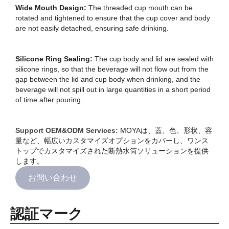
Wide Mouth Design:
The threaded cup mouth can be
rotated and tightened to ensure that the cup cover and body
are not easily detached, ensuring safe drinking.
Silicone Ring Sealing:
The cup body and lid are sealed with
silicone rings, so that the beverage will not flow out from the
gap between the lid and cup body when drinking, and the
beverage will not spill out in large quantities in a short period
of time after pouring.
Support OEM&ODM Services:
MOYAは、蓋、色、形状、容
量など、幅広いカスタマイズオプションをカバーし、ワンス
トップでカスタマイズされた断熱水筒ソリューションを提供
します。
お問い合わせ
認証マーク