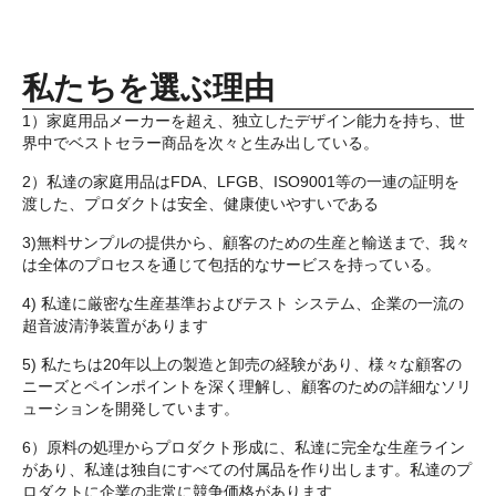
私たちを選ぶ理由
1）家庭用品メーカーを超え、独立したデザイン能力を持ち、世
界中でベストセラー商品を次々と生み出している。
2）私達の家庭用品はFDA、LFGB、ISO9001等の一連の証明を
渡した、プロダクトは安全、健康使いやすいである
3)無料サンプルの提供から、顧客のための生産と輸送まで、我々
は全体のプロセスを通じて包括的なサービスを持っている。
4) 私達に厳密な生産基準およびテスト システム、企業の一流の
超音波清浄装置があります
5) 私たちは20年以上の製造と卸売の経験があり、様々な顧客の
ニーズとペインポイントを深く理解し、顧客のための詳細なソリ
ューションを開発しています。
6）原料の処理からプロダクト形成に、私達に完全な生産ライン
があり、私達は独自にすべての付属品を作り出します。私達のプ
ロダクトに企業の非常に競争価格があります