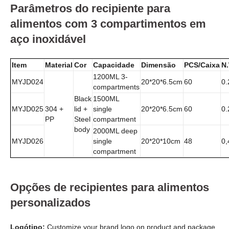
Parâmetros do recipiente para
alimentos com 3 compartimentos em
aço inoxidável
Item
Material
Cor
Capacidade
Dimensão
PCS/Caixa
N
1200ML 3-
MYJD024
20*20*6.5cm
60
0.
compartments
Black
1500ML
MYJD025
304 +
lid +
single
20*20*6.5cm
60
0.
PP
Steel
compartment
body
2000ML deep
MYJD026
single
20*20*10cm
48
0,
compartment
Opções de recipientes para alimentos
personalizados
Logótipo:
Customize your brand logo on product and package.