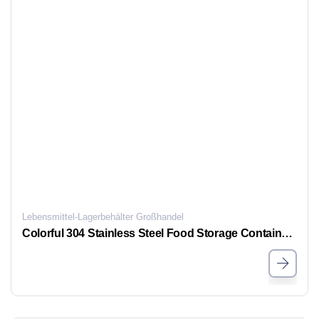
Lebensmittel-Lagerbehälter Großhandel
Colorful 304 Stainless Steel Food Storage Containers with Clear Lids & Handle | Leakproof Meal Prep Bento Lunch Boxes for Kitchen, Office & Travel