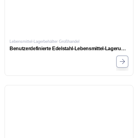
Lebensmittel-Lagerbehälter Großhandel
Benutzerdefinierte Edelstahl-Lebensmittel-Lagerung-Container, kommerzielle Bulk Food Storage Containers zu verkaufen