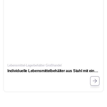
Lebensmittel-Lagerbehälter Großhandel
Individuelle Lebensmittelbehälter aus Stahl mit einem Fassungsvermögen von 420 ml bis 4600 ml