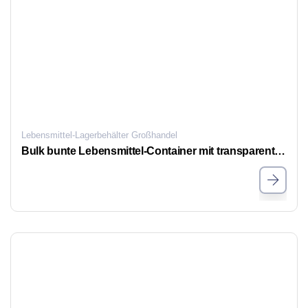
Lebensmittel-Lagerbehälter Großhandel
Bulk bunte Lebensmittel-Container mit transparentem Deckel Edelstahl und mehrere Spezifikationen