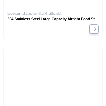
Lebensmittel-Lagerbehälter Großhandel
304 Stainless Steel Large Capacity Airtight Food Storage Containers, Refrigerator Fresh-Keeping Boxes for Kitchen