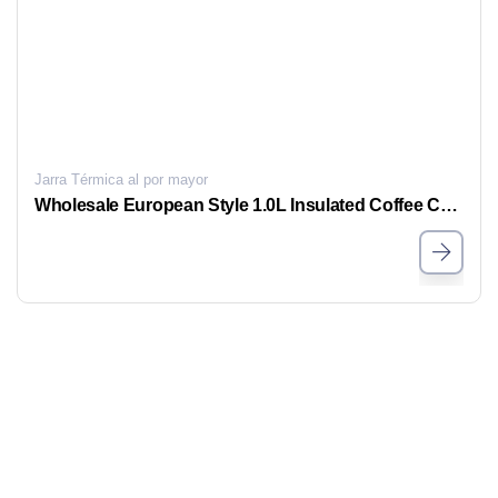
Jarra Térmica al por mayor
Wholesale European Style 1.0L Insulated Coffee Carafe– Elegant Thermal Jug with Timeless Design, OEM/ODM Supported