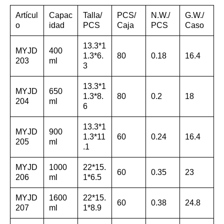
Artícul
Capac
Talla/
PCS/
N.W./
G.W./
o
idad
PCS
Caja
PCS
Caso
13.3*1
MYJD
400
1.3*6.
80
0.18
16.4
203
ml
3
13.3*1
MYJD
650
1.3*8.
80
0.2
18
204
ml
6
13.3*1
MYJD
900
1.3*11
60
0.24
16.4
205
ml
.1
MYJD
1000
22*15.
60
0.35
23
206
ml
1*6.5
MYJD
1600
22*15.
60
0.38
24.8
207
ml
1*8.9