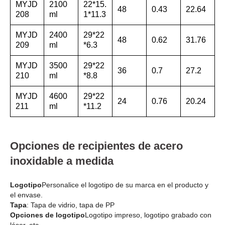
MYJD
2100
22*15.
48
0.43
22.64
208
ml
1*11.3
MYJD
2400
29*22
48
0.62
31.76
209
ml
*6.3
MYJD
3500
29*22
36
0.7
27.2
210
ml
*8.8
MYJD
4600
29*22
24
0.76
20.24
211
ml
*11.2
Opciones de recipientes de acero
inoxidable a medida
Logotipo
Personalice el logotipo de su marca en el producto y
el envase.
Tapa
: Tapa de vidrio, tapa de PP
Opciones de logotipo
Logotipo impreso, logotipo grabado con
láser, etc.