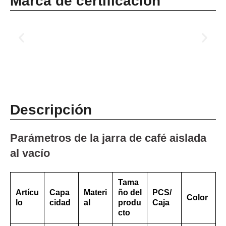
Marca de certificación
Descripción
Parámetros de la jarra de café aislada
al vacío
Tama
Artícu
Capa
Materi
ño del
PCS/
Color
lo
cidad
al
produ
Caja
cto