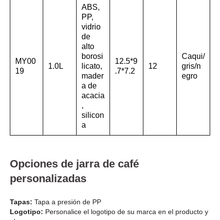
ABS,
PP,
vidrio
de
alto
borosi
Caqui/
MY00
12.5*9
1.0L
licato,
12
gris/n
19
.7*7.2
mader
egro
a de
acacia
,
silicon
a
Opciones de jarra de café
personalizadas
Tapas:
Tapa a presión de PP
Logotipo:
Personalice el logotipo de su marca en el producto y