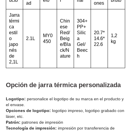
ucto
elo
r
rial
bruto
ad
ones
Jarra
térmi
Chin
304+
ca
ese
PP+
estil
Red/
Silic
20.7*
MY0
1,2
o
2.1L
Beig
a
14.6*
450
kg
japo
e/Bla
Gel/
22.6
nés
ck/N
Beec
de
ature
h
2,1L
Opción de jarra térmica personalizada
Logotipo:
personalice el logotipo de su marca en el producto y
el envase.
Opciones de logotipo:
logotipo impreso, logotipo grabado con
láser, etc.
Patrón:
patrones de impresión
Tecnología de impresión:
impresión por transferencia de