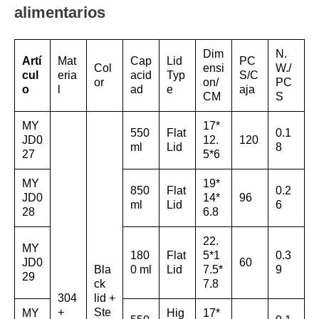
alimentarios
Dim
N.
Artí
Mat
Cap
Lid
PC
Col
ensi
W./
cul
eria
acid
Typ
S/C
or
on/
PC
o
l
ad
e
aja
CM
S
MY
17*
550
Flat
0.1
JD0
12.
120
ml
Lid
8
27
5*6
MY
19*
850
Flat
0.2
JD0
14*
96
ml
Lid
6
28
6.8
22.
MY
180
Flat
5*1
0.3
JD0
60
Bla
0 ml
Lid
7.5*
9
29
ck
7.8
304
lid +
+
Ste
MY
Hig
17*