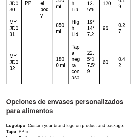
550
0.1
PP
el
JD0
h
12.
120
ml
9
bod
30
Lid
5*6
y
MY
Hig
19*
850
0.2
JD0
h
14*
96
ml
7
31
Lid
7.2
Tap
a
22.
MY
180
neg
5*1
0.4
JD0
60
0 ml
ra
7.5*
2
32
con
9
asa
Opciones de envases personalizados
para alimentos
Logotipo
: Custom your brand logo on product and package.
Tapa
: PP lid