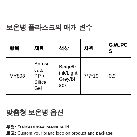
보온병 플라스크의 매개 변수
G.W./PC
항목
재료
색상
차원
S
Borosili
Beige/P
cate +
ink/Light
MY808
PP +
7*7*19
0.9
Grey/Bl
Silica
ack
Gel
맞춤형 보온병 옵션
뚜껑:
Stainless steel pressure lid
로고:
Custom your brand logo on product and package.