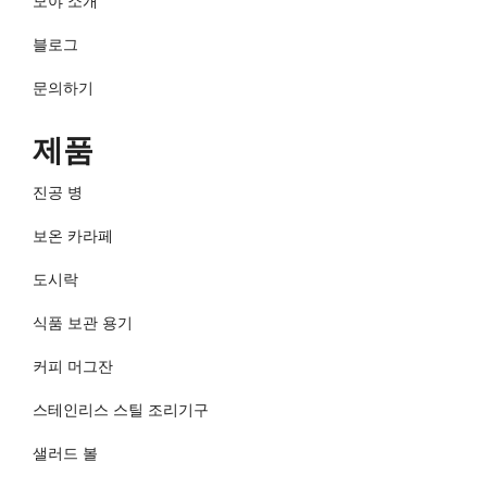
모야 소개
블로그
문의하기
제품
진공 병
보온 카라페
도시락
식품 보관 용기
커피 머그잔
스테인리스 스틸 조리기구
샐러드 볼