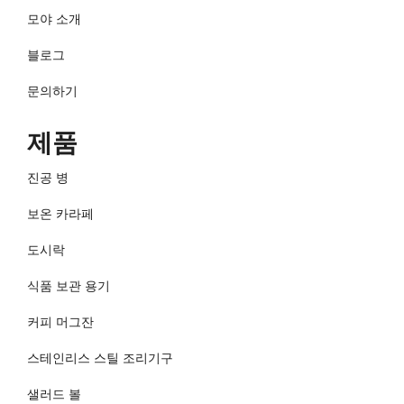
모야 소개
블로그
문의하기
제품
진공 병
보온 카라페
도시락
식품 보관 용기
커피 머그잔
스테인리스 스틸 조리기구
샐러드 볼