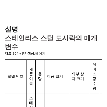
설명
스테인리스 스틸 도시락의 매개
변수
재료:
304 + PP
색상:
베이지
케
제
이
품
용
외부 상
스
모델 번호
제품 크기
N.
이
량
자 크기
당
름
수
량
스
테