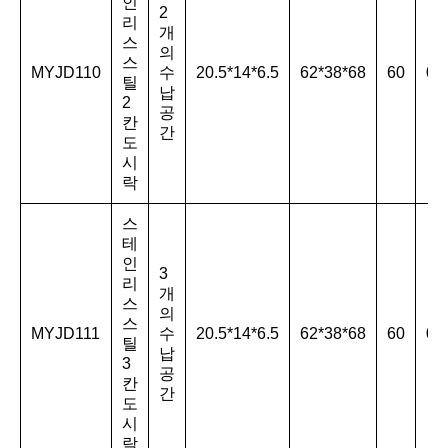
인
2
리
개
스
의
스
MYJD110
수
20.5*14*6.5
62*38*68
60
0.
틸
납
2
공
칸
간
도
시
락
스
테
인
3
리
개
스
의
스
MYJD111
수
20.5*14*6.5
62*38*68
60
0.
틸
납
3
공
칸
간
도
시
락