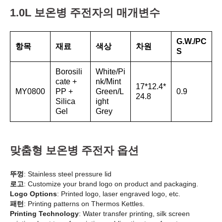
1.0L 보온병 주전자의 매개변수
G.W./PC
항목
재료
색상
차원
S
Borosili
White/Pi
cate +
nk/Mint
17*12.4*
MY0800
PP +
Green/L
0.9
24.8
Silica
ight
Gel
Grey
맞춤형 보온병 주전자 옵션
뚜껑
: Stainless steel pressure lid
로고
: Customize your brand logo on product and packaging.
Logo Options
: Printed logo, laser engraved logo, etc.
패턴
: Printing patterns on Thermos Kettles.
Printing Technology
: Water transfer printing, silk screen