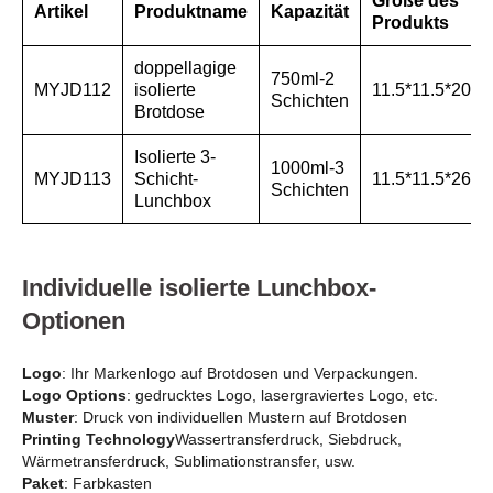
Größe des
Artikel
Produktname
Kapazität
Produkts
doppellagige
750ml-2
MYJD112
isolierte
11.5*11.5*20
Schichten
Brotdose
Isolierte 3-
1000ml-3
MYJD113
Schicht-
11.5*11.5*26
Schichten
Lunchbox
Individuelle isolierte Lunchbox-
Optionen
Logo
: Ihr Markenlogo auf Brotdosen und Verpackungen.
Logo Options
: gedrucktes Logo, lasergraviertes Logo, etc.
Muster
: Druck von individuellen Mustern auf Brotdosen
Printing Technology
Wassertransferdruck, Siebdruck,
Wärmetransferdruck, Sublimationstransfer, usw.
Paket
: Farbkasten