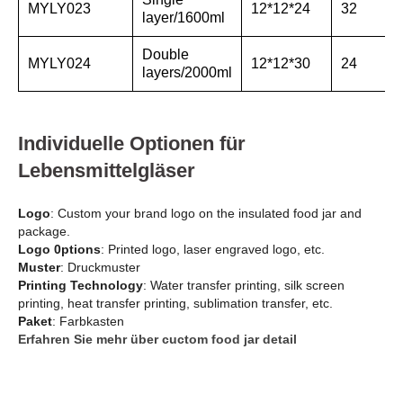
MYLY023
12*12*24
32
layer/1600ml
Double
MYLY024
12*12*30
24
layers/2000ml
Individuelle Optionen für
Lebensmittelgläser
Logo
: Custom your brand logo on the insulated food jar and
package.
Logo 0ptions
: Printed logo, laser engraved logo, etc.
Muster
: Druckmuster
Printing Technology
: Water transfer printing, silk screen
printing, heat transfer printing, sublimation transfer, etc.
Paket
: Farbkasten
Erfahren Sie mehr über cuctom food jar detail