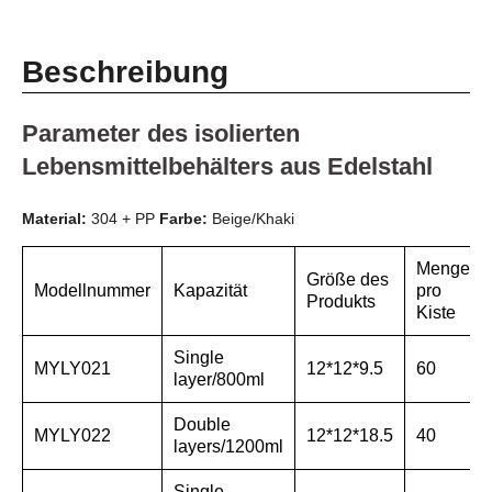
Beschreibung
Parameter des isolierten
Lebensmittelbehälters aus Edelstahl
Material:
304 + PP
Farbe:
Beige/Khaki
Menge
Größe des
Modellnummer
Kapazität
pro
Produkts
Kiste
Single
MYLY021
12*12*9.5
60
layer/800ml
Double
MYLY022
12*12*18.5
40
layers/1200ml
Single