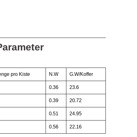
Parameter
nge pro Kiste
N.W
G.W/Koffer
0.36
23.6
0.39
20.72
0.51
24.95
0.56
22.16