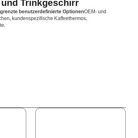
und Trinkgeschirr
renzte benutzerdefinierte Optionen
OEM- und
schen, kundenspezifische Kaffeethermos,
te.