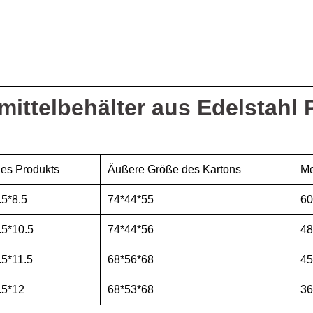
ittelbehälter aus Edelstahl 
es Produkts
Äußere Größe des Kartons
Me
.5*8.5
74*44*55
60
.5*10.5
74*44*56
48
.5*11.5
68*56*68
45
.5*12
68*53*68
36