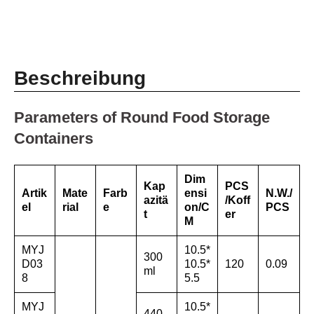
Beschreibung
Parameters of Round Food Storage
Containers
Dim
Kap
PCS
Artik
Mate
Farb
ensi
N.W./
azitä
/Koff
el
rial
e
on/C
PCS
t
er
M
MYJ
10.5*
300
D03
10.5*
120
0.09
ml
8
5.5
MYJ
10.5*
440