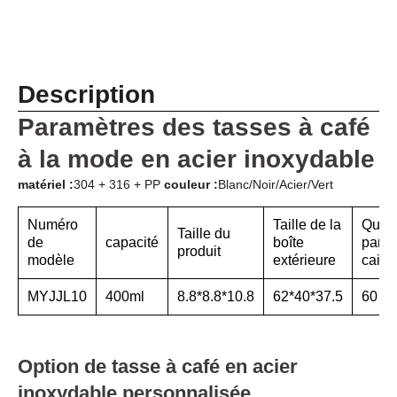
Description
Paramètres des tasses à café
à la mode en acier inoxydable
matériel :
304 + 316 + PP
couleur :
Blanc/Noir/Acier/Vert
Numéro
Taille de la
Quant
Taille du
de
capacité
boîte
par
produit
modèle
extérieure
caiss
MYJJL10
400ml
8.8*8.8*10.8
62*40*37.5
60
Option de tasse à café en acier
inoxydable personnalisée