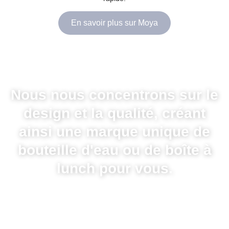
En savoir plus sur Moya
Nous nous concentrons sur le
design et la qualité, créant
ainsi une marque unique de
bouteille d'eau ou de boîte à
lunch pour vous.
Nous
contacter