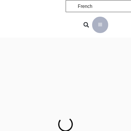
French
Plus de 20 ans
d'expérience en matière d'OEM et d'ODM
Fabricant professionnel d'articles de boisson et de
cuisine en gros, bouteilles d'eau
Fournir des bouteilles d'eau isothermes en gros et des boîtes à
lunch en gros
Nous contacter