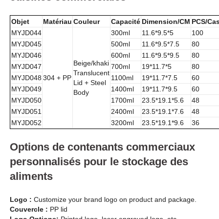
Objet
Matériau
Couleur
Capacité
Dimension/CM
PCS/Ca
MYJD044
300ml
11.6*9.5*5
100
MYJD045
500ml
11.6*9.5*7.5
80
MYJD046
600ml
11.6*9.5*9.5
80
Beige/khaki
MYJD047
700ml
19*11.7*5
80
Translucent
MYJD048
304 + PP
1100ml
19*11.7*7.5
60
Lid + Steel
MYJD049
1400ml
19*11.7*9.5
60
Body
MYJD050
1700ml
23.5*19.1*5.6
48
MYJD051
2400ml
23.5*19.1*7.6
48
MYJD052
3200ml
23.5*19.1*9.6
36
Options de contenants commerciaux
personnalisés pour le stockage des
aliments
Logo :
Customize your brand logo on product and package.
Couvercle :
PP lid
Logo Options:
Printed logo, laser engraved logo, etc.