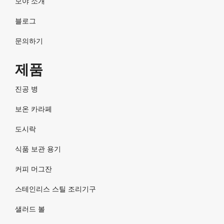
모야 소개
블로그
문의하기
제품
진공 병
보온 카라페
도시락
식품 보관 용기
커피 머그잔
스테인리스 스틸 조리기구
샐러드 볼