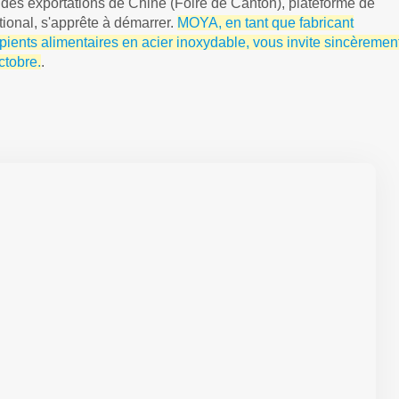
t des exportations de Chine (Foire de Canton), plateforme de
onal, s'apprête à démarrer.
MOYA, en tant que fabricant
ipients alimentaires en acier inoxydable, vous invite sincèremen
ctobre.
.