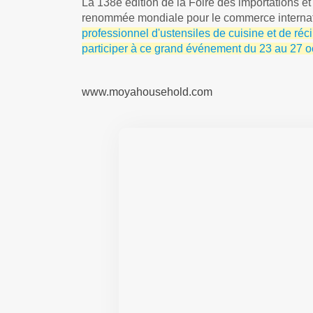
La 138e édition de la Foire des importations e
renommée mondiale pour le commerce internati
professionnel d'ustensiles de cuisine et de réc
participer à ce grand événement du 23 au 27 o
www.moyahousehold.com