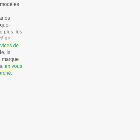
s modèles
arios
ique-
e plus, les
té de
rvices de
le, la
la marque
es,
en vous
arché.