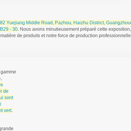
82 Yuejiang Middle Road, Pazhou, Haizhu District, Guangzhou
 B29 - 30
. Nous avons minutieusement préparé cette exposition,
matière de produits et notre force de production professionnelle
ne gamme
,
os
ir de
ui sont
i
 vert.
 grande