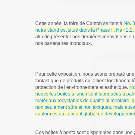
Cette année, la foire de Canton se tient à
No. 3
notre stand est situé dans la Phase II, Hall 2.2,
afin de présenter nos dernières innovations en 
nos partenaires mondiaux.
Pour cette exposition, nous avons préparé u
fantastique de produits qui allient fonctionnalité
protection de l'environnement et esthétique.
N
nouvelles boîtes à lunch sont fabriquées à part
matériaux recyclables de qualité alimentaire, q
non seulement sûrs et non toxiques, mais auss
conformes au concept global de développement
Ces boîtes à bento sont disponibles dans une