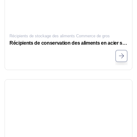
Récipients de stockage des aliments Commerce de gros
Récipients de conservation des aliments en acier sur mesure avec des capacités allant de 420 ml à 4600 ml