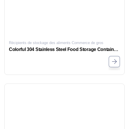
Récipients de stockage des aliments Commerce de gros
Colorful 304 Stainless Steel Food Storage Containers with Clear Lids & Handle | Leakproof Meal Prep Bento Lunch Boxes for Kitchen, Office & Travel