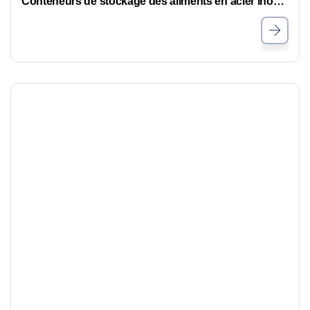
Conteneurs de stockage des aliments en acier inoxydable,Vente de conteneurs de stockage des aliments en vrac commerciaux