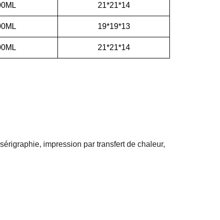
00ML
21*21*14
00ML
19*19*13
00ML
21*21*14
sérigraphie, impression par transfert de chaleur,