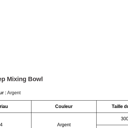
ep Mixing Bowl
r :
Argent
riau
Couleur
Taille d
30
4
Argent